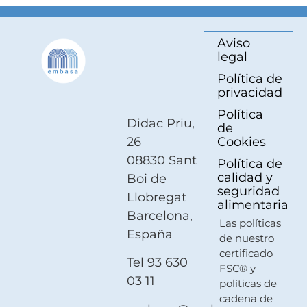
Aviso
legal
Política de
privacidad
Política
Didac Priu,
de
26
Cookies
08830 Sant
Política de
calidad y
Boi de
seguridad
Llobregat
alimentaria
Barcelona,
Las políticas
España
de nuestro
certificado
Tel
93 630
FSC® y
03 11
políticas de
cadena de